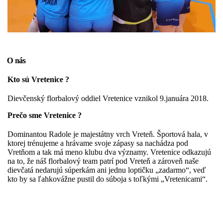
O nás
Kto sú Vretenice ?
Dievčenský florbalový oddiel Vretenice vznikol 9.januára 2018.
Prečo sme Vretenice ?
Dominantou Radole je majestátny vrch Vreteň. Športová hala, v
ktorej trénujeme a hrávame svoje zápasy sa nachádza pod
Vretňom a tak má meno klubu dva významy. Vretenice odkazujú
na to, že náš florbalový team patrí pod Vreteň a zároveň naše
dievčatá nedarujú súperkám ani jednu loptičku „zadarmo“, veď
kto by sa ľahkovážne pustil do súboja s toľkými „Vretenicami“.