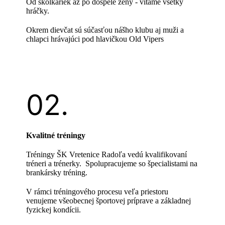
Od škôlkariek až po dospelé ženy - vítame všetky
hráčky.
Okrem dievčat sú súčasťou nášho klubu aj muži a
chlapci hrávajúci pod hlavičkou Old Vipers
Kvalitné tréningy
Tréningy ŠK Vretenice Radoľa vedú kvalifikovaní
tréneri a trénerky. Spolupracujeme so špecialistami na
brankársky tréning.
V rámci tréningového procesu veľa priestoru
venujeme všeobecnej športovej príprave a základnej
fyzickej kondícii.