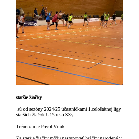
staršie žiačky
sú od sezóny 2024/25 účastníčkami 1.celoštátnej ligy
starších žiačok U15 resp SZy.
Trénerom je Pavol Vnuk
Za staršie žiačky môžu nastupovať hráčky narodené v